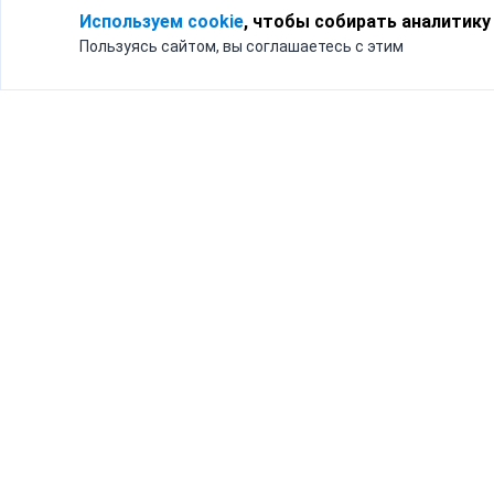
Используем cookie
, чтобы собирать аналитику
Пользуясь сайтом, вы соглашаетесь с этим
Для кого
Тарифы
Бизнесу
Доставка по России
Частным лицам
Интернет-магазинам
Доставка для бизнеса
192012, Санк
и интернет-магазинов