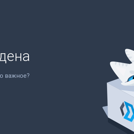
йдена
то важное?