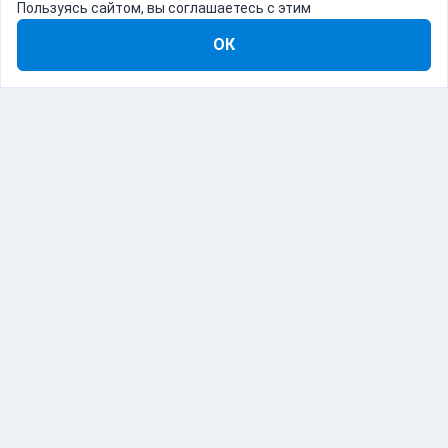
Пользуясь сайтом, вы соглашаетесь с этим
ОК
8-800-555-22-41
Демо Catapulto
Для кого
Тарифы
Информация
О компании
192012, Санкт-Петербург, пр. Обуховской Обороны, 120Б
© Catapulto 2013-
2026