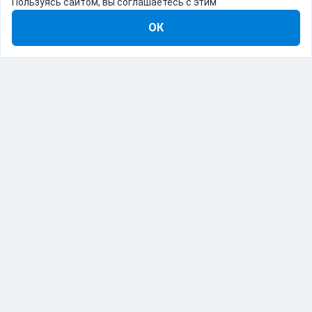
Пользуясь сайтом, вы соглашаетесь с этим
ОК
8-800-555-22-41
Демо Catapulto
Для кого
Тарифы
Информация
О компании
192012, Санкт-Петербург, пр. Обуховской Обороны, 120Б
© Catapulto 2013-
2026