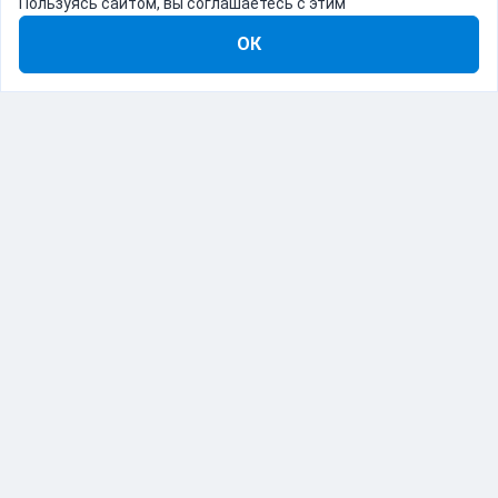
Пользуясь сайтом, вы соглашаетесь с этим
ОК
8-800-555-22-41
Демо Catapulto
Для кого
Тарифы
Информация
О компании
192012, Санкт-Петербург, пр. Обуховской Обороны, 120Б
© Catapulto 2013-
2026