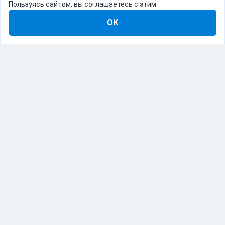
Пользуясь сайтом, вы соглашаетесь с этим
ОК
8-800-555-22-41
Демо Catapulto
Для кого
Тарифы
Информация
О компании
192012, Санкт-Петербург, пр. Обуховской Обороны, 120Б
© Catapulto 2013-
2026