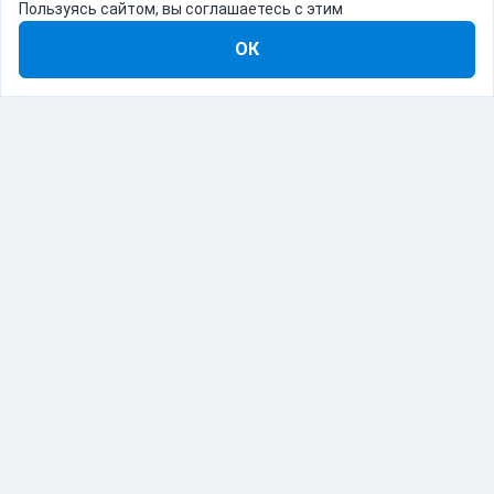
Пользуясь сайтом, вы соглашаетесь с этим
ОК
8-800-555-22-41
Демо Catapulto
Для кого
Тарифы
Информация
О компании
192012, Санкт-Петербург, пр. Обуховской Обороны, 120Б
© Catapulto 2013-
2026