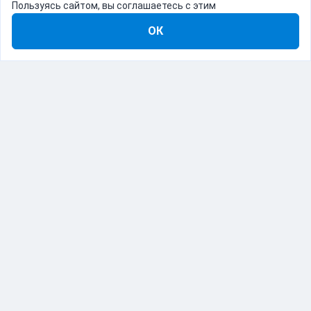
Пользуясь сайтом, вы соглашаетесь с этим
ОК
8-800-555-22-41
Демо Catapulto
Для кого
Тарифы
Информация
О компании
192012, Санкт-Петербург, пр. Обуховской Обороны, 120Б
© Catapulto 2013-
2026