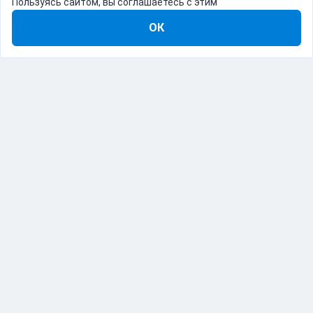
Пользуясь сайтом, вы соглашаетесь с этим
ОК
8-800-555-22-41
Демо Catapulto
Для кого
Тарифы
Информация
О компании
192012, Санкт-Петербург, пр. Обуховской Обороны, 120Б
© Catapulto 2013-
2026