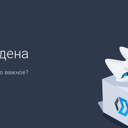
йдена
то важное?