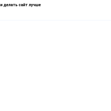
 и делать сайт лучше
Информация
О компании
Новости
Что такое Catapulto
Частые вопросы
Службы доставки
Реферальная программа
Нам доверяют
Публичная оферта
Кейсы
Политика обработки
Блог
персональных данных
Контакты
т-Петербург, пр. Обуховской Обороны, 120Б