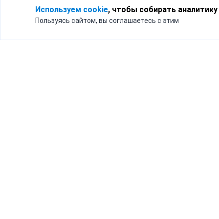
Используем cookie
, чтобы собирать аналитику
Пользуясь сайтом, вы соглашаетесь с этим
Для кого
Тарифы
Бизнесу
Доставка по России
Частным лицам
Интернет-магазинам
Доставка для бизнеса
192012, Санк
и интернет-магазинов