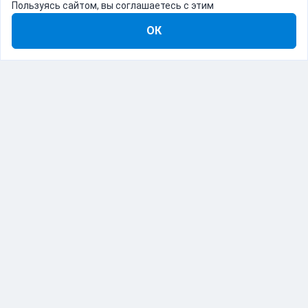
Пользуясь сайтом, вы соглашаетесь с этим
ОК
8-800-555-22-41
Демо Catapulto
Для кого
Тарифы
Информация
О компании
192012, Санкт-Петербург, пр. Обуховской Обороны, 120Б
© Catapulto 2013-
2026