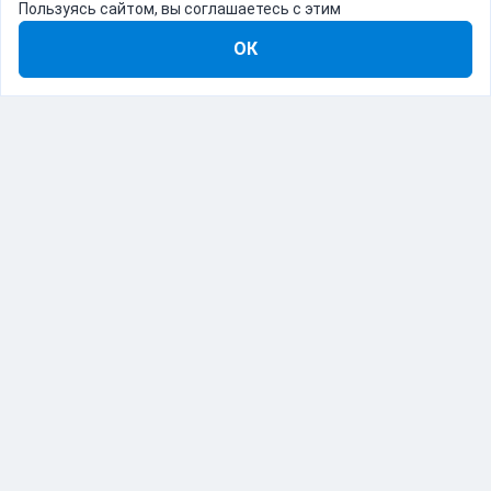
Пользуясь сайтом, вы соглашаетесь с этим
ОК
8-800-555-22-41
Демо Catapulto
Для кого
Тарифы
Информация
О компании
192012, Санкт-Петербург, пр. Обуховской Обороны, 120Б
© Catapulto 2013-
2026