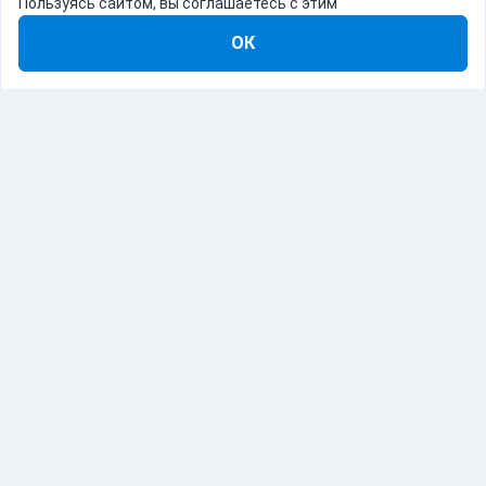
Пользуясь сайтом, вы соглашаетесь с этим
ОК
8-800-555-22-41
Демо Catapulto
Для кого
Тарифы
Информация
О компании
192012, Санкт-Петербург, пр. Обуховской Обороны, 120Б
© Catapulto 2013-
2026