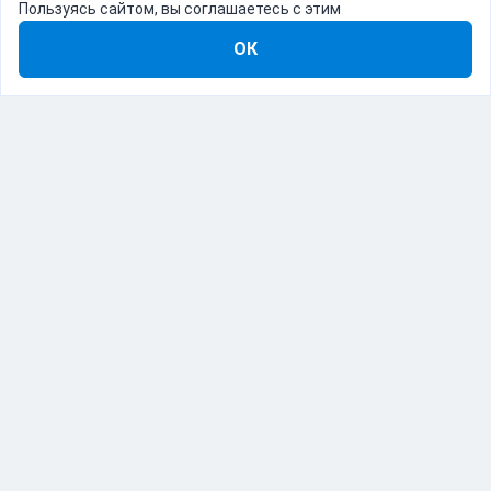
Пользуясь сайтом, вы соглашаетесь с этим
ОК
8-800-555-22-41
Демо Catapulto
Для кого
Тарифы
Информация
О компании
192012, Санкт-Петербург, пр. Обуховской Обороны, 120Б
© Catapulto 2013-
2026