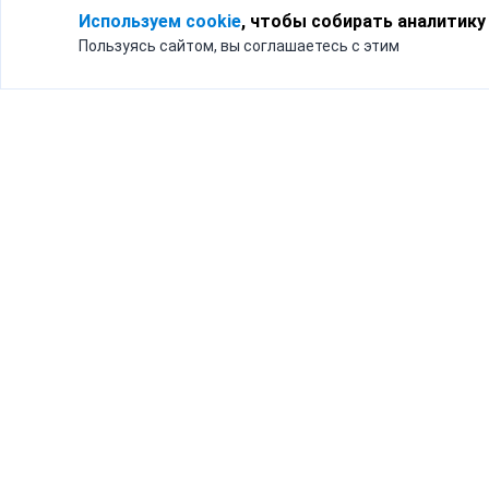
Используем cookie
, чтобы собирать аналитику
Пользуясь сайтом, вы соглашаетесь с этим
Для кого
Тарифы
Бизнесу
Доставка по России
Частным лицам
Интернет-магазинам
Доставка для бизнеса
192012, Санк
и интернет-магазинов