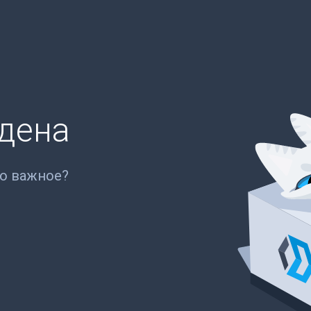
йдена
то важное?