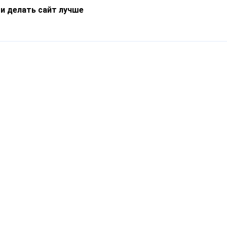
 и делать сайт лучше
Информация
О компании
Новости
Что такое Catapulto
Частые вопросы
Службы доставки
Реферальная программа
Нам доверяют
Публичная оферта
Кейсы
Политика обработки
Блог
персональных данных
Контакты
т-Петербург, пр. Обуховской Обороны, 120Б