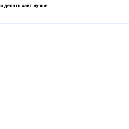
 и делать сайт лучше
Информация
О компании
Новости
Что такое Catapulto
Частые вопросы
Службы доставки
Реферальная программа
Нам доверяют
Публичная оферта
Кейсы
Политика обработки
Блог
персональных данных
Контакты
т-Петербург, пр. Обуховской Обороны, 120Б