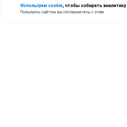
Используем cookie
, чтобы собирать аналитику
Пользуясь сайтом, вы соглашаетесь с этим
Для кого
Тарифы
Бизнесу
Доставка по России
Частным лицам
Интернет-магазинам
Доставка для бизнеса
192012, Санк
и интернет-магазинов