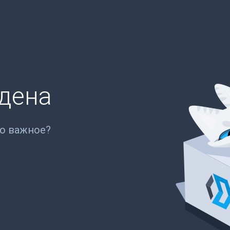
йдена
то важное?