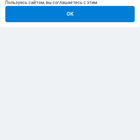
Пользуясь сайтом, вы соглашаетесь с этим
ОК
8-800-555-22-41
Демо Catapulto
Для кого
Тарифы
Информация
О компании
192012, Санкт-Петербург, пр. Обуховской Обороны, 120Б
© Catapulto 2013-
2026