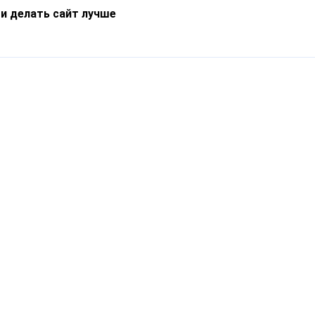
 и делать сайт лучше
Информация
О компании
Новости
Что такое Catapulto
Частые вопросы
Службы доставки
Реферальная программа
Нам доверяют
Публичная оферта
Кейсы
Политика обработки
Блог
персональных данных
Контакты
т-Петербург, пр. Обуховской Обороны, 120Б