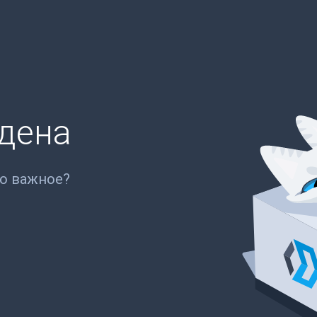
йдена
то важное?