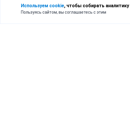
Используем cookie
, чтобы собирать аналитику
Пользуясь сайтом, вы соглашаетесь с этим
Для кого
Тарифы
Бизнесу
Доставка по России
Частным лицам
Интернет-магазинам
Доставка для бизнеса
192012, Санк
и интернет-магазинов