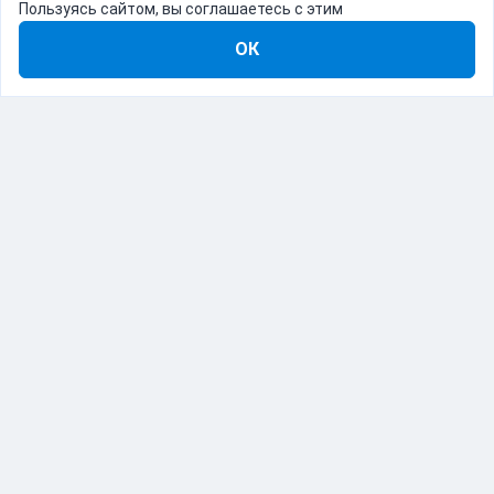
Пользуясь сайтом, вы соглашаетесь с этим
ОК
8-800-555-22-41
Демо Catapulto
Для кого
Тарифы
Информация
О компании
192012, Санкт-Петербург, пр. Обуховской Обороны, 120Б
© Catapulto 2013-
2026