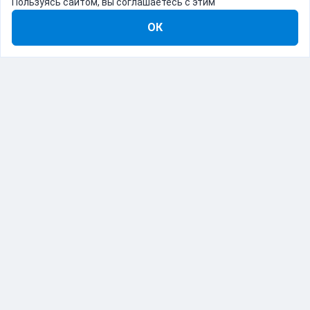
Пользуясь сайтом, вы соглашаетесь с этим
ОК
8-800-555-22-41
Демо Catapulto
Для кого
Тарифы
Информация
О компании
192012, Санкт-Петербург, пр. Обуховской Обороны, 120Б
© Catapulto 2013-
2026