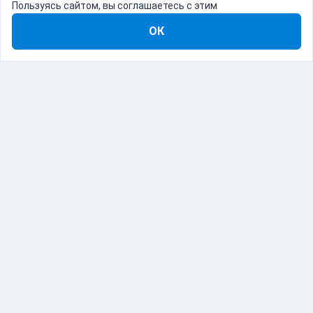
Пользуясь сайтом, вы соглашаетесь с этим
ОК
8-800-555-22-41
Демо Catapulto
Для кого
Тарифы
Информация
О компании
192012, Санкт-Петербург, пр. Обуховской Обороны, 120Б
© Catapulto 2013-
2026