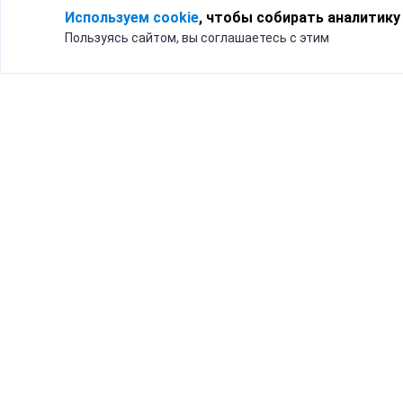
Используем cookie
, чтобы собирать аналитику
Пользуясь сайтом, вы соглашаетесь с этим
Для кого
Тарифы
Бизнесу
Доставка по России
Частным лицам
Интернет-магазинам
Доставка для бизнеса
192012, Санк
и интернет-магазинов