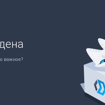
йдена
то важное?