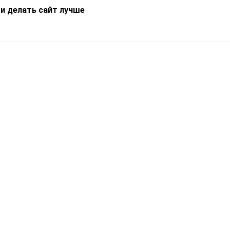
 и делать сайт лучше
Информация
О компании
Новости
Что такое Catapulto
Частые вопросы
Службы доставки
Реферальная программа
Нам доверяют
Публичная оферта
Кейсы
Политика обработки
Блог
персональных данных
Контакты
т-Петербург, пр. Обуховской Обороны, 120Б