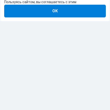
Пользуясь сайтом, вы соглашаетесь с этим
ОК
8-800-555-22-41
Демо Catapulto
Для кого
Тарифы
Информация
О компании
192012, Санкт-Петербург, пр. Обуховской Обороны, 120Б
© Catapulto 2013-
2026