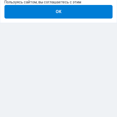
Пользуясь сайтом, вы соглашаетесь с этим
ОК
8-800-555-22-41
Демо Catapulto
Для кого
Тарифы
Информация
О компании
192012, Санкт-Петербург, пр. Обуховской Обороны, 120Б
© Catapulto 2013-
2026