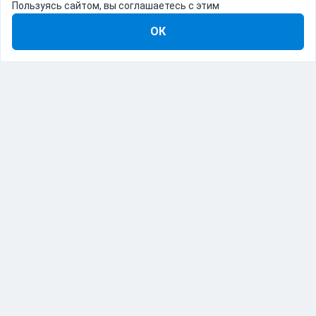
Пользуясь сайтом, вы соглашаетесь с этим
ОК
8-800-555-22-41
Демо Catapulto
Для кого
Тарифы
Информация
О компании
192012, Санкт-Петербург, пр. Обуховской Обороны, 120Б
© Catapulto 2013-
2026