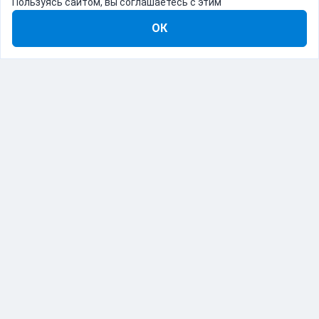
Пользуясь сайтом, вы соглашаетесь с этим
ОК
8-800-555-22-41
Демо Catapulto
Для кого
Тарифы
Информация
О компании
192012, Санкт-Петербург, пр. Обуховской Обороны, 120Б
© Catapulto 2013-
2026