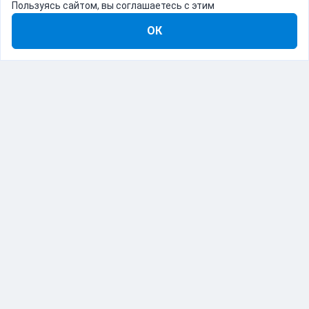
Пользуясь сайтом, вы соглашаетесь с этим
ОК
8-800-555-22-41
Демо Catapulto
Для кого
Тарифы
Информация
О компании
192012, Санкт-Петербург, пр. Обуховской Обороны, 120Б
© Catapulto 2013-
2026