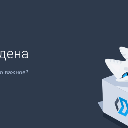
йдена
то важное?