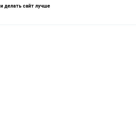
 и делать сайт лучше
Информация
О компании
Новости
Что такое Catapulto
Частые вопросы
Службы доставки
Реферальная программа
Нам доверяют
Публичная оферта
Кейсы
Политика обработки
Блог
персональных данных
Контакты
т-Петербург, пр. Обуховской Обороны, 120Б