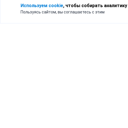
Используем cookie
, чтобы собирать аналитику
Пользуясь сайтом, вы соглашаетесь с этим
Для кого
Тарифы
Бизнесу
Доставка по России
Частным лицам
Интернет-магазинам
Доставка для бизнеса
192012, Санк
и интернет-магазинов