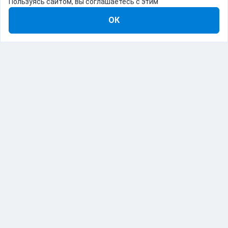
Пользуясь сайтом, вы соглашаетесь с этим
ОК
8-800-555-22-41
Демо Catapulto
Для кого
Тарифы
Информация
О компании
192012, Санкт-Петербург, пр. Обуховской Обороны, 120Б
© Catapulto 2013-
2026