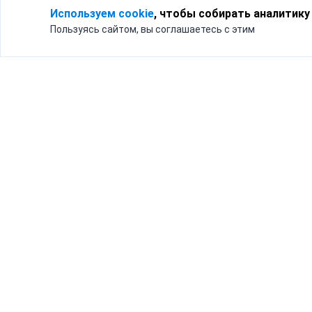
Используем cookie
, чтобы собирать аналитику
Пользуясь сайтом, вы соглашаетесь с этим
Для кого
Тарифы
Бизнесу
Доставка по России
Частным лицам
Интернет-магазинам
Доставка для бизнеса
192012, Санк
и интернет-магазинов