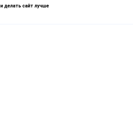
 и делать сайт лучше
Информация
О компании
Новости
Что такое Catapulto
Частые вопросы
Службы доставки
Реферальная программа
Нам доверяют
Публичная оферта
Кейсы
Политика обработки
Блог
персональных данных
Контакты
т-Петербург, пр. Обуховской Обороны, 120Б