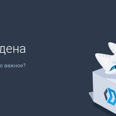
йдена
то важное?