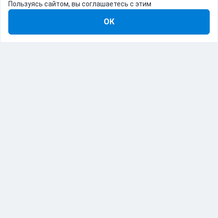
Пользуясь сайтом, вы соглашаетесь с этим
ОК
8-800-555-22-41
Демо Catapulto
Для кого
Тарифы
Информация
О компании
192012, Санкт-Петербург, пр. Обуховской Обороны, 120Б
© Catapulto 2013-
2026