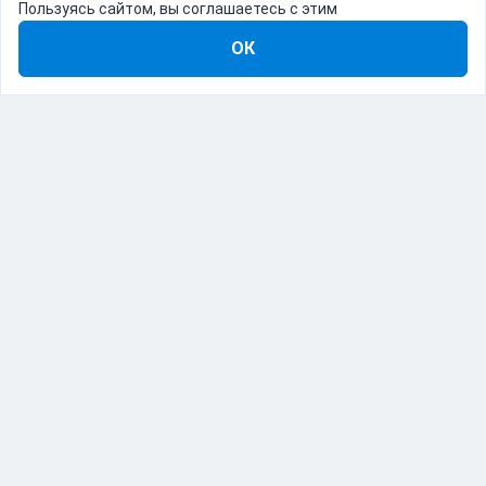
Пользуясь сайтом, вы соглашаетесь с этим
ОК
8-800-555-22-41
Демо Catapulto
Для кого
Тарифы
Информация
О компании
192012, Санкт-Петербург, пр. Обуховской Обороны, 120Б
© Catapulto 2013-
2026