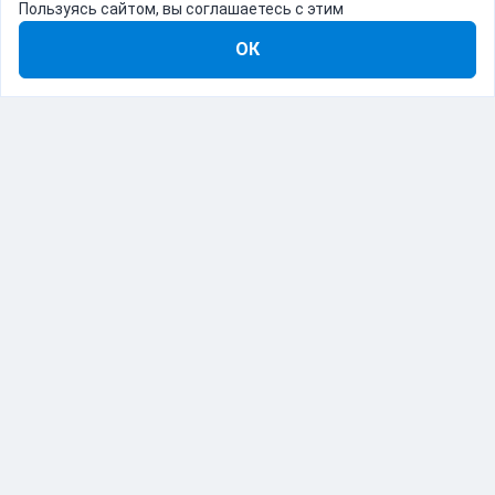
Пользуясь сайтом, вы соглашаетесь с этим
ОК
8-800-555-22-41
Демо Catapulto
Для кого
Тарифы
Информация
О компании
192012, Санкт-Петербург, пр. Обуховской Обороны, 120Б
© Catapulto 2013-
2026