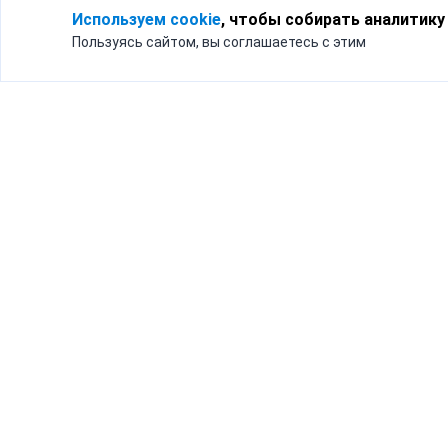
Используем cookie
, чтобы собирать аналитику
Пользуясь сайтом, вы соглашаетесь с этим
Для кого
Тарифы
Бизнесу
Доставка по России
Частным лицам
Интернет-магазинам
Доставка для бизнеса
192012, Санк
и интернет-магазинов