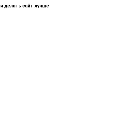
 и делать сайт лучше
Информация
О компании
Новости
Что такое Catapulto
Частые вопросы
Службы доставки
Реферальная программа
Нам доверяют
Публичная оферта
Кейсы
Политика обработки
Блог
персональных данных
Контакты
т-Петербург, пр. Обуховской Обороны, 120Б