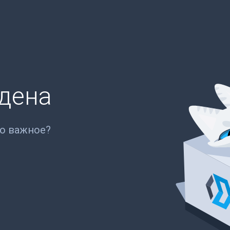
йдена
то важное?