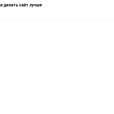
 и делать сайт лучше
Информация
О компании
Новости
Что такое Catapulto
Частые вопросы
Службы доставки
Реферальная программа
Нам доверяют
Публичная оферта
Кейсы
Политика обработки
Блог
персональных данных
Контакты
т-Петербург, пр. Обуховской Обороны, 120Б