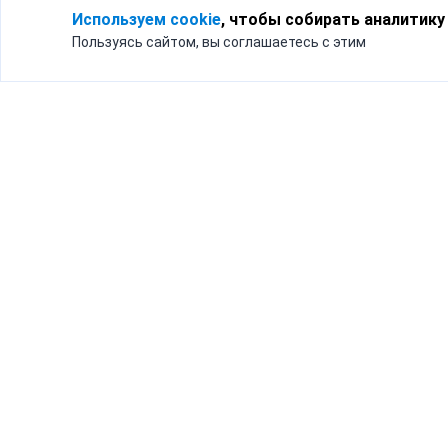
Используем cookie
, чтобы собирать аналитику
Пользуясь сайтом, вы соглашаетесь с этим
Для кого
Тарифы
Бизнесу
Доставка по России
Частным лицам
Интернет-магазинам
Доставка для бизнеса
192012, Санк
и интернет-магазинов