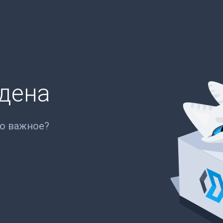
йдена
то важное?