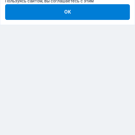
Пользуясь сайтом, вы соглашаетесь с этим
ОК
8-800-555-22-41
Демо Catapulto
Для кого
Тарифы
Информация
О компании
192012, Санкт-Петербург, пр. Обуховской Обороны, 120Б
© Catapulto 2013-
2026