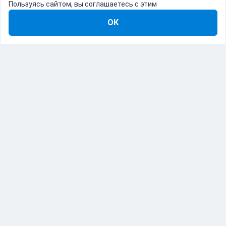
Пользуясь сайтом, вы соглашаетесь с этим
ОК
8-800-555-22-41
Демо Catapulto
Для кого
Тарифы
Информация
О компании
192012, Санкт-Петербург, пр. Обуховской Обороны, 120Б
© Catapulto 2013-
2026