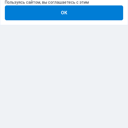
Пользуясь сайтом, вы соглашаетесь с этим
ОК
8-800-555-22-41
Демо Catapulto
Для кого
Тарифы
Информация
О компании
192012, Санкт-Петербург, пр. Обуховской Обороны, 120Б
© Catapulto 2013-
2026