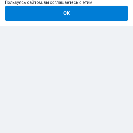
Пользуясь сайтом, вы соглашаетесь с этим
ОК
8-800-555-22-41
Демо Catapulto
Для кого
Тарифы
Информация
О компании
192012, Санкт-Петербург, пр. Обуховской Обороны, 120Б
© Catapulto 2013-
2026