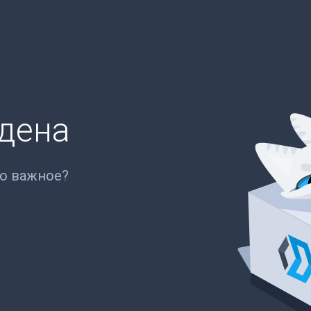
йдена
то важное?