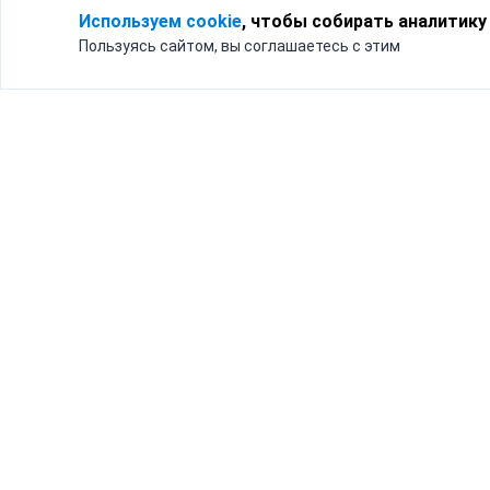
Используем cookie
, чтобы собирать аналитику
Пользуясь сайтом, вы соглашаетесь с этим
Для кого
Тарифы
Бизнесу
Доставка по России
Частным лицам
Интернет-магазинам
Доставка для бизнеса
192012, Санк
и интернет-магазинов