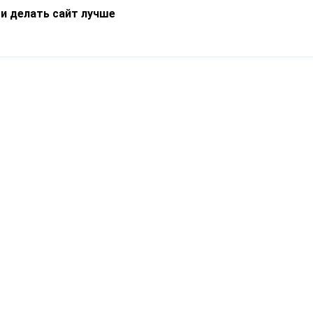
 и делать сайт лучше
Информация
О компании
Новости
Что такое Catapulto
Частые вопросы
Службы доставки
Реферальная программа
Нам доверяют
Публичная оферта
Кейсы
Политика обработки
Блог
персональных данных
Контакты
т-Петербург, пр. Обуховской Обороны, 120Б