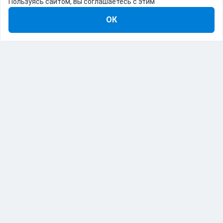
Пользуясь сайтом, вы соглашаетесь с этим
ОК
8-800-555-22-41
Демо Catapulto
Для кого
Тарифы
Информация
О компании
192012, Санкт-Петербург, пр. Обуховской Обороны, 120Б
© Catapulto 2013-
2026