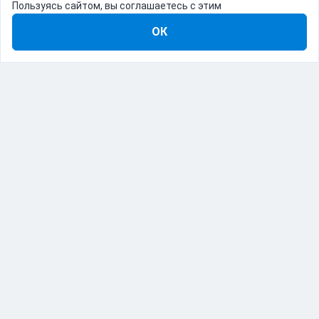
Пользуясь сайтом, вы соглашаетесь с этим
ОК
8-800-555-22-41
Демо Catapulto
Для кого
Тарифы
Информация
О компании
192012, Санкт-Петербург, пр. Обуховской Обороны, 120Б
© Catapulto 2013-
2026