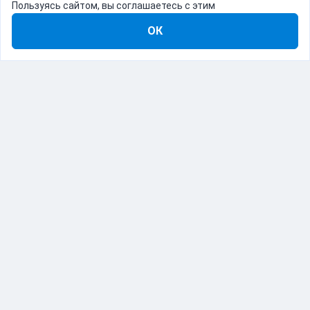
Пользуясь сайтом, вы соглашаетесь с этим
ОК
8-800-555-22-41
Демо Catapulto
Для кого
Тарифы
Информация
О компании
192012, Санкт-Петербург, пр. Обуховской Обороны, 120Б
© Catapulto 2013-
2026