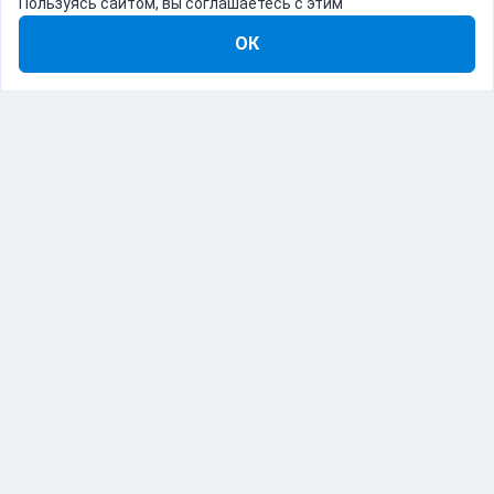
Пользуясь сайтом, вы соглашаетесь с этим
ОК
8-800-555-22-41
Демо Catapulto
Для кого
Тарифы
Информация
О компании
192012, Санкт-Петербург, пр. Обуховской Обороны, 120Б
© Catapulto 2013-
2026