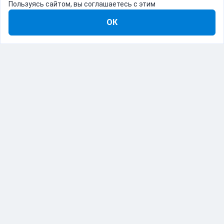
Пользуясь сайтом, вы соглашаетесь с этим
ОК
8-800-555-22-41
Демо Catapulto
Для кого
Тарифы
Информация
О компании
192012, Санкт-Петербург, пр. Обуховской Обороны, 120Б
© Catapulto 2013-
2026