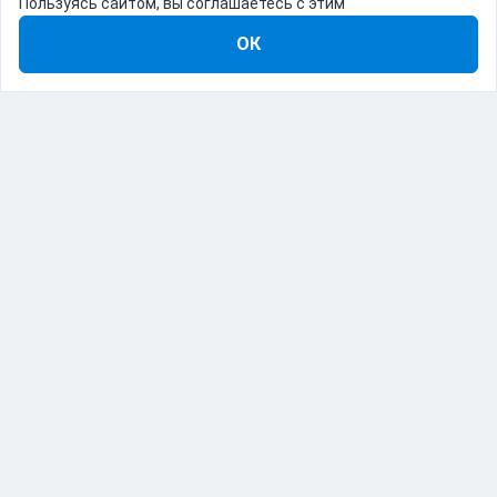
Пользуясь сайтом, вы соглашаетесь с этим
ОК
8-800-555-22-41
Демо Catapulto
Для кого
Тарифы
Информация
О компании
192012, Санкт-Петербург, пр. Обуховской Обороны, 120Б
© Catapulto 2013-
2026