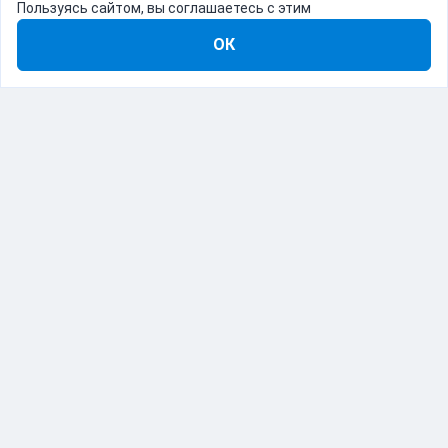
Пользуясь сайтом, вы соглашаетесь с этим
ОК
8-800-555-22-41
Демо Catapulto
Для кого
Тарифы
Информация
О компании
192012, Санкт-Петербург, пр. Обуховской Обороны, 120Б
© Catapulto 2013-
2026