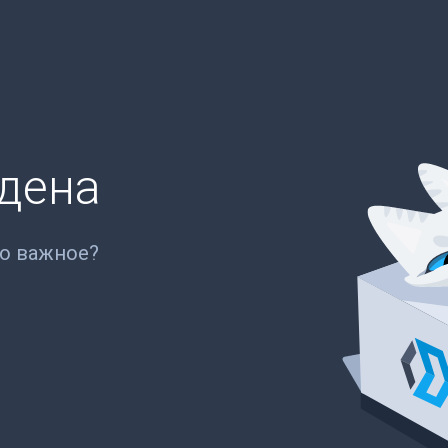
йдена
то важное?