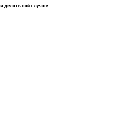
 и делать сайт лучше
Информация
О компании
Новости
Что такое Catapulto
Частые вопросы
Службы доставки
Реферальная программа
Нам доверяют
Публичная оферта
Кейсы
Политика обработки
Блог
персональных данных
Контакты
т-Петербург, пр. Обуховской Обороны, 120Б