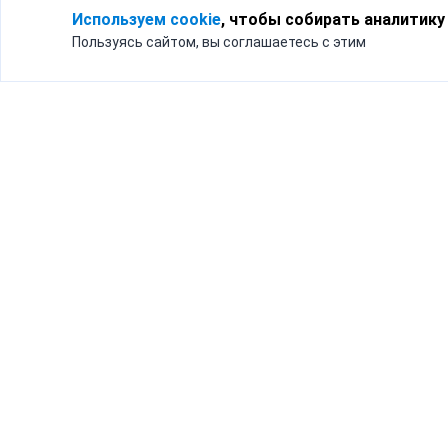
Используем cookie
, чтобы собирать аналитику
Пользуясь сайтом, вы соглашаетесь с этим
Для кого
Тарифы
Бизнесу
Доставка по России
Частным лицам
Интернет-магазинам
Доставка для бизнеса
192012, Санк
и интернет-магазинов