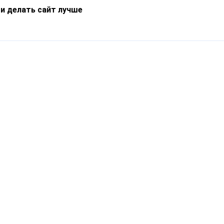
 и делать сайт лучше
Информация
О компании
Новости
Что такое Catapulto
Частые вопросы
Службы доставки
Реферальная программа
Нам доверяют
Публичная оферта
Кейсы
Политика обработки
Блог
персональных данных
Контакты
т-Петербург, пр. Обуховской Обороны, 120Б