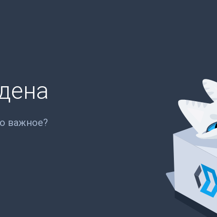
йдена
то важное?