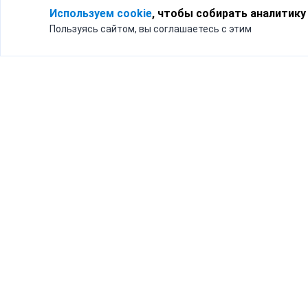
Используем cookie
, чтобы собирать аналитику
Пользуясь сайтом, вы соглашаетесь с этим
Для кого
Тарифы
Бизнесу
Доставка по России
Частным лицам
Интернет-магазинам
Доставка для бизнеса
192012, Санк
и интернет-магазинов