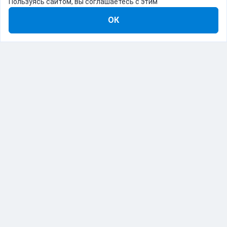
Пользуясь сайтом, вы соглашаетесь с этим
ОК
8-800-555-22-41
Демо Catapulto
Для кого
Тарифы
Информация
О компании
192012, Санкт-Петербург, пр. Обуховской Обороны, 120Б
© Catapulto 2013-
2026