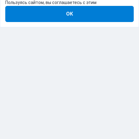
Пользуясь сайтом, вы соглашаетесь с этим
ОК
8-800-555-22-41
Демо Catapulto
Для кого
Тарифы
Информация
О компании
192012, Санкт-Петербург, пр. Обуховской Обороны, 120Б
© Catapulto 2013-
2026